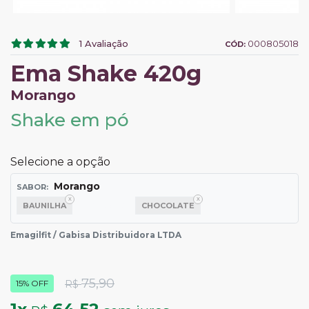
1
Avaliação
000805018
CÓD:
Ema Shake 420g
Morango
Shake em pó
Selecione a opção
Morango
SABOR:
BAUNILHA
MORANGO
CHOCOLATE
Emagilfit / Gabisa Distribuidora LTDA
75,90
R$
15% OFF