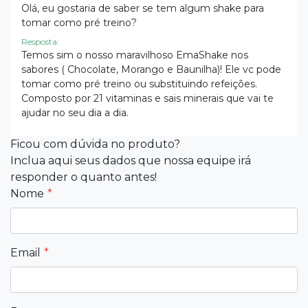
Olá, eu gostaria de saber se tem algum shake para
tomar como pré treino?
Resposta:
Temos sim o nosso maravilhoso EmaShake nos
sabores ( Chocolate, Morango e Baunilha)! Ele vc pode
tomar como pré treino ou substituindo refeições.
Composto por 21 vitaminas e sais minerais que vai te
ajudar no seu dia a dia.
Ficou com dúvida no produto?
Inclua aqui seus dados que nossa equipe irá
Rosangela Araujo Dos Santos Costa
02/08/2023
responder o quanto antes!
Nome
Pode utilizar as cápsulas do EmaDetox e também
tomar o EmaShake?
Resposta:
EmaDetox e Ema Shake e uma das combinações
Email
perfeitas para te auxiliar no emagrecimento. Você pode
tomar sem problemas.