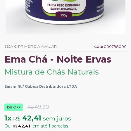
SEJA O PRIMEIRO A AVALIAR
000798000
CÓD:
Ema Chá - Noite Ervas
Mistura de Chás Naturais
Emagilfit / Gabisa Distribuidora LTDA
49,90
R$
15% OFF
1
x
42,41
R$
sem juros
Ou
42,41
em até
1
parcelas
R$